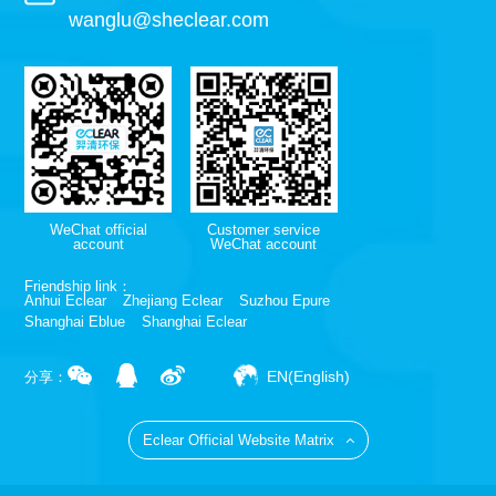
wanglu@sheclear.com
WeChat official
Customer service
account
WeChat account
Friendship link：
Anhui Eclear
Zhejiang Eclear
Suzhou Epure
Shanghai Eblue
Shanghai Eclear
EN(English)
分享：
Eclear Official Website Matrix