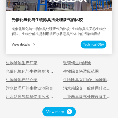
光催化氧化与生物除臭法处理废气的比较
光催化氧化与生物除臭处理废气的比较: 生物除臭法又称生物分
解法。生物分解法是利用循环水将恶臭气体中的污染物容纳在
水中，然后在水中培养床中培养微生物，将水中的污染物降解
为低害物质。除臭效率可达70%。但受微生物活性影响，培养
View details
Technical Q&A
出来的微生物只能处理一种或几种类似特性的气体。为了提高
处理效率和稳定运行，必须经常添加药物，控制PH值和温度。
光催化氧化法选用高能紫外线。在光解净化设备中，分子链裂
生物滤池生产厂家
玻璃钢生物滤池
化氧化恶臭物质，改变物质结构，将高分子污染物裂化氧化为
低分子无害物质。其除臭效率可达99%，除臭效果大大超过
光催化氧化与生物除臭法处
生物除臭塔适应范围
1993年我国出台的恶臭物质排放标准(GB1454-93)，可处理
理废气的比较
氨、硫化氢、甲硫醇、甲硫醚、苯、丁二烯、二硫化碳、三甲
生物滤池产品介绍
生物除臭采用的生物滤池是
怎样的？
胺、二甲基二硫醚等高浓度混合物。内部灯源可使用三年，设
污水处理厂的生物滤池除臭
污水站除臭一般使用什么设
备使用寿命超过十年。净化技术可靠稳定，净化设备无需日常
备？
维护，只需插入电源即可正常使用，使用成本低，无二次污
污水站废气除臭使用污水池
工业恶臭废气处理设备中哪
染。适用范围：食品厂、肉类加工厂、屠宰厂、畜禽饲料场、
加盖的方式如何？
种好？怎么选择？
造纸厂、污水处理厂、垃圾中转站、粪便处理等有机、无机恶
臭气体的除臭净化处理。炼油厂、橡胶厂、皮革厂、印刷厂、
View more
化工厂、中西药厂、金属轧钢厂、