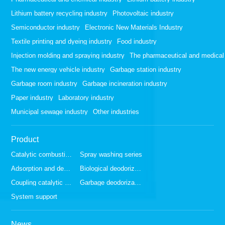
Lithium battery recycling industry
Photovoltaic industry
Semiconductor industry
Electronic New Materials Industry
Textile printing and dyeing industry
Food industry
Injection molding and spraying industry
The pharmaceutical and medical 
The new energy vehicle industry
Garbage station industry
Garbage room industry
Garbage incineration industry
Paper industry
Laboratory industry
Municipal sewage industry
Other industries
Product
Catalytic combustion series
Spray washing series
Adsorption and desorption series
Biological deodorization series
Coupling catalytic series
Garbage deodorization series
System support
News