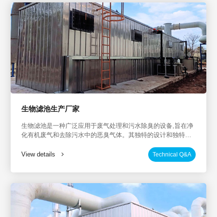
生物滤池生产厂家
生物滤池是一种广泛应用于废气处理和污水除臭的设备,旨在净
化有机废气和去除污水中的恶臭气体。其独特的设计和独特的
生物填料（菌种）的使用,使其具有良好的废气治理和除臭效
果。在市场上,有许多制造商供应生物滤池,但有高质量产品和专
View details
Technical Q&A
业行业经验的制造商值得关注。