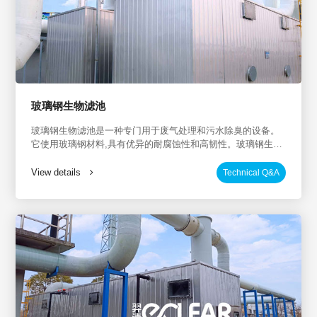
玻璃钢生物滤池
玻璃钢生物滤池是一种专门用于废气处理和污水除臭的设备。
它使用玻璃钢材料,具有优异的耐腐蚀性和高韧性。玻璃钢生物
滤池广泛应用于工业VOCs处理、工业污水除臭、化工行业废
气治理、新能源行业废气治理、化工行业污水除臭等场景,可有
View details
Technical Q&A
效治理废气与臭气排放,提高环境质量。